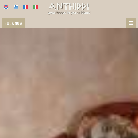
≡
BOOK NOW
Bienvenue
Chambres - Prix
Services
Situation
Photographies
Video